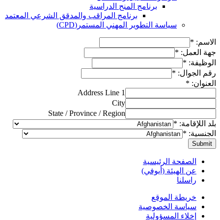
برنامج المنح الدراسية
برنامج المراقب والمدقق الشرعي المعتمد
سياسة التطوير المهني المستمر(CPD)
الاسم:
*
جهة العمل:
*
الوظيفة:
*
رقم الجوال:
*
العنوان:
*
Address Line 1
City
State / Province / Region
بلد اللإقامة:
*
الجنسية:
*
Submit
الصفحة الرئيسية
عن الهيئة (أيوفي)
راسلنا
خريطة الموقع
سياسة الخصوصية
إخلاء المسؤولية