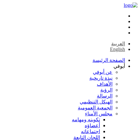
العربية
English
الصفحة الرئيسة
أيوفي
عن أيوفي
نبذة تاريخية
الأهداف
الرؤية
الرسالة
الهيكل التنظيمي
الجمعية العمومية
مجلس الأمناء
تكوينه ومهامه
أعضاؤه
اجتماعاته
اللجان التابعة