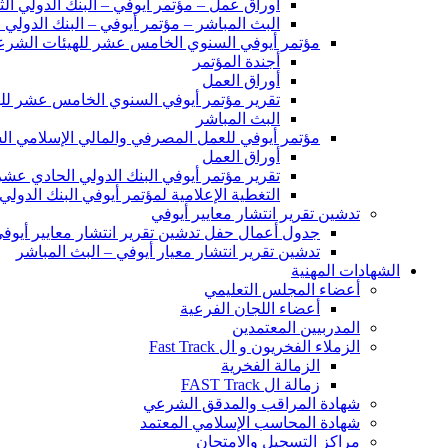
أوراق عمل – مؤتمر أيوفي – البنك الدولي ال
البث المباشر – مؤتمر أيوفي – البنك الدولي 
مؤتمر أيوفي السنوي الخامس عشر للهيئات الشرع
أجندة المؤتمر
أوراق العمل
تقرير مؤتمر أيوفي السنوي الخامس عشر لل
البث المباشر
مؤتمر أيوفي للعمل المصرفي والمالي الإسلامي السنوي 11 “المالية الإسلامية في اقتصاد ما 
أوراق العمل
تقرير مؤتمر أيوفي البنك الدولي الحادي عشر
التغطية الإعلامية لمؤتمر أيوفي البنك الدول
تدشين تقرير انتشار معايير أيوفي
جدول أعمال حفل تدشين تقرير انتشار معايير أيوفي 020
تدشين تقرير انتشار معيار أيوفي – البث المباشر
الشهادات المهنية
أعضاء المجلس التعليمي
أعضاء اللجان الفرعية
المدربيين المعتمدين
الزملاء الفخريون و ال Fast Track
الزمالة الفخرية
زمالة ال FAST Track
شهادة المراقب والمدقق الشرعي
شهادة المحاسب الإسلامي المعتمد
مراكز التسجيل والامتحان