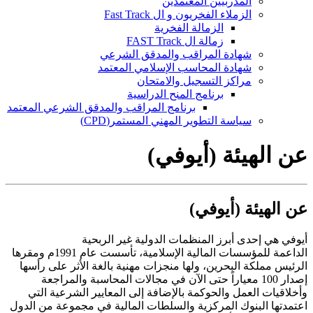
المدربيين المعتمدين
الزملاء الفخريون و ال Fast Track
الزمالة الفخرية
زمالة ال FAST Track
شهادة المراقب والمدقق الشرعي
شهادة المحاسب الإسلامي المعتمد
مراكز التسجيل والامتحان
برنامج المنح الدراسية
برنامج المراقب والمدقق الشرعي المعتمد
سياسة التطوير المهني المستمر(CPD)
عن الهيئة (أيوفي)
عن الهيئة (أيوفي)
أيوفي هي إحدى أبرز المنظمات الدولية غير الربحية
الداعمة
للمؤسسات المالية الإسلامية، تأسست عام 1991م ومقرها
الرئيس مملكة البحرين،
ولها منجزات مهنية بالغة الأثر على رأسها
إصدار 100
معياراً حتى الآن في
مجالات المحاسبة والمراجعة
وأخلاقيات العمل والحوكمة بالإضافة إلى المعايير
الشرعية التي
اعتمدتها البنوك المركزية والسلطات المالية في مجموعة من
الدول