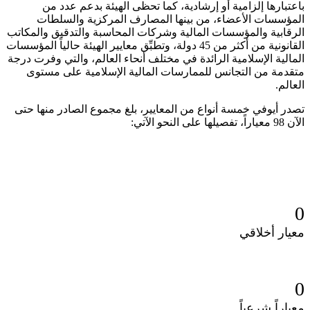
باعتبارها إلزامية أو إرشادية، كما تحظى الهيئة بدعم عدد من
المؤسسات الأعضاء، من بينها المصارف المركزية والسلطات
الرقابية والمؤسسات المالية
وشركات المحاسبة والتدقيق والمكاتب
القانونية من أكثر من 45
دولة، وتطبِّق
معايير الهيئة حالياً المؤسسات
المالية الإسلامية الرائدة في مختلف أنحاء
العالم، والتي وفرت درجة
متقدمة من التجانس للممارسات المالية الإسلامية
على مستوى
العالم
.
تصدر أيوفي خمسة أنواع من المعايير، بلغ مجموع الصادر منها حتى
الآن 98 معياراً، تفصيلها على النحو الآتي:
0
معيار أخلاقي
0
معياراً شرعياً