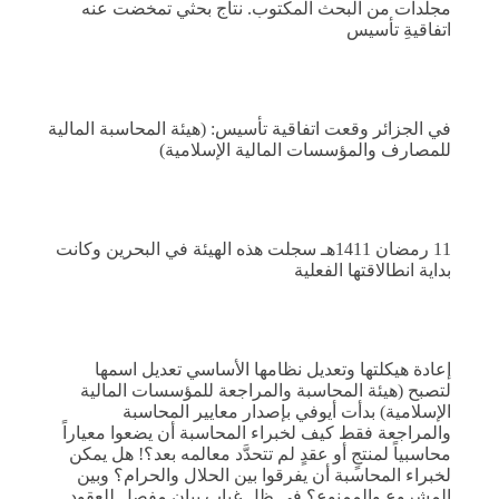
مجلدات من البحث المكتوب. نتاج بحثي تمخضت عنه
اتفاقيةِ تأسيس
في الجزائر وقعت اتفاقية تأسيس: (هيئة المحاسبة المالية
للمصارف والمؤسسات المالية الإسلامية)
11 رمضان 1411هـ سجلت هذه الهيئة في البحرين وكانت
بداية انطالاقتها الفعلية
إعادة هيكلتها وتعديل نظامها الأساسي تعديل اسمها
لتصبح (هيئة المحاسبة والمراجعة للمؤسسات المالية
الإسلامية) بدأت أيوفي بإصدار معايير المحاسبة
والمراجعة فقط كيف لخبراء المحاسبة أن يضعوا معياراً
محاسبياً لمنتجٍ أو عقدٍ لم تتحدَّد معالمه بعد؟! هل يمكن
لخبراء المحاسبة أن يفرقوا بين الحلال والحرام؟ وبين
المشروع والممنوع؟ في ظل غياب بيان مفصل للعقود