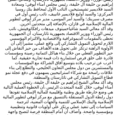
إبراهيم بن خليفة آل خليفة، رئيس مجلس أمناء أيوفي؛ وسعادة
السيد فلاديمير تشيستيخين، النائب الأول لمحافظ بنك روسيا
المركزي؛ والسيد أوليغ فلاديمير غانييف، نائب رئيس أول في
مصرف سبربنك؛ والسيد آمر الموسى، مدير مركز أيوفي لتطوير
المالية الإسلامية في قازان، بالإضافة إلى متحدثين آخرين.
وقد أكد معالي السيد شاغياخميتوف ميدهات رافكاتوفيتش، نائب
رئيس الوزراء ووزير الاقتصاد بجمهورية تاتارستان، أن الجمهورية
تحظى بالمقومات الديموغرافية والاقتصادية والالتزام المؤسسي
اللازم لتحويل التمويل التشاركي إلى واقع عملي، مشيراً إلى أن
الأولوية الراهنة ترتكز على تحويل هذه الأهداف من حيز النقاش إلى
حيز التطوير الفعلي من خلال بناء هياكل ائتمانية رصينة ومؤسسات
قادرة على خلق فرص استثمارية ذات قيمة تجارية حقيقية. كما
أعرب عن ترحيب بلاده بتوسيع آفاق الشراكة مع المؤسسات
والمستثمرين من دول مجلس التعاون الخليجي، والتطلع إلى بناء
علاقات راسخة مع شركاء استراتيجيين يسهمون في دفع عجلة نمو
قطاع التمويل التشاركي في تاتارستان والمنطقة.
وقد أكد معالي الشيخ إبراهيم بن خليفة آل خليفة، رئيس مجلس
أمناء أيوفي، خلال كلمة المتحدث الرئيس ،أن الخطوة العملية التالية
هي وضع خارطة طريق وطنية وإقليمية للمالية الإسلامية تقودها
دول رابطة الدول المستقلة بالتنسيق مع مركز أيوفي لتطوير المالية
الإسلامية والبنك الإسلامي للتنمية والجهات المعنية، لترجمة
السياسات إلى تنفيذ عملي يرتكز على أولويات قانونية وتنظيمية
ومؤسسية واضحة. وأضاف أن أمام المنطقة فرصة لتصبح واجهة