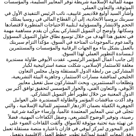
مهمة للمالية الإسلامية شريطة توفر المعايير السليمة، والمؤسسات
الموثوقة، والتعاون العملي.
وأشار السيد أوليغ فلاديمير غانييف، نائب الرئيس التنفيذي الأول في
سبربنك بروسيا الاتحادية، إلى أن القطاع المالي في روسيا يمتلك
الحجم والانتشار والمسؤولية لـتلبية الاحتياجات المتطورة لاقتصادها
وسكانها. وأوضح أن التمويل التشاركي يمكن أن يقدم مساهمة مهمة
في تحقيق هذا الهدف من خلال توسيع نطاق حلول التمويل المسؤول
والمدعوم بـالموجودات المتاحة في السوق، مؤكداً التزام سبربنك
بالعمل بشكل بناء مع الجهات الرقابية والمؤسسات والمستثمرين
لـمساندة التطوير العملي لهذا السوق.
إلى جانب أعمال المؤتمر الرئيسي، عقدت الأيوفي طاولة مستديرة
مغلقة للاستثمار الإسلامي، شكلت منصة استراتيجية لكبار
المشاركين من رابطة الدول المستقلة ودول مجلس التعاون
الخليجي لمناقشة مسارات الاستثمار، وجاهزية البيئة التشريعية،
وتطلعات المستثمرين. وبحث المشاركون سبل تفعيل معايير
الأيوفي، والتعاون الفني، والحوار المؤسسي لتحقيق توافق أكبر بين
الدول المعنية من خلال تطوير أطر التمويل التشاركي.
وقد أكدت مناقشات المؤتمر والطاولة المستديرة على العوامل
الجوهرية الكفيلة بضمان الازدهار المستمر للمالية الإسلامية ، والتي
تتجلى في تبني المعايير المعتمدة عالمياً، وإرساء حوكمة شرعية
رصينة، وتوفير الوضوح التشريعي، وصقل الكفاءات المهنية، فضلاً
عن تهيئة بنية تحتية موثوقة للأسواق. وألقت اللقاءات الضوء على
الدور المحوري لمركز أيوفي في قازان باعتباره منصة مستقلة تعمل
وفق المعايير الفنية لمواكبة تطوير خطط العمل الإقليمية وتفعيل