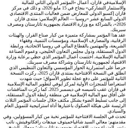
الإسلاميةفي قازان، أعمال «المؤتمر الدولي الثاني للمالية
والاستثمار التشاركي» بنجاح في 15 مايو 2026، و ذلك في مركز
قازان إكسبو الدولي للمعارض ضمن فعاليات المنتدى الاقتصادي
الدولي السابع عشر «روسيا — العالم الإسلامي: منتدى قازان
2026»، بالشراكة مع وزارة الاقتصاد بجمهورية تاتارستان ومصرف
سبربنك.
عقد هذا المؤتمر بمشاركة متميزة من كبار صناع القرار، والهيئات
الرقابية، والمصارف الإسلامية، ومؤسسات التنمية، وفقهاء
الشريعة، والمهتمين بالقطاع المالي في روسيا الاتحادية، ورابطة
الدول المستقلة، ودول مجلس التعاون الخليجي، وعموم الصناعة
المالية الإسلامية، اختتمت أعمال المؤتمر الذي حظي برعاية وزارة
الاقتصاد لجمهورية تاتارستان وشراكة مصرف سبربنك.
حرصاً على استمرارية الحوار المؤسسي والتعاون التنظيمي الذي
انطلق في النسخة الافتتاحية بمنتدى قازان 2025، ركزت النسخة
الثانية للمؤتمر على دفع عجلة تطوير الأسواق؛ حيث شهدت
استعراضاً للمنجزات الأولية لمركز أيوفي لتطوير المالية الإسلامية
في قازان عقب تأسيسه في ديسمبر 2025. كما ركزت المناقشات
على آفاق نمو المالية الإسلامية في منطقة رابطة الدول المستقلة،
إلى جانب تسليط الضوء بشكل مكثف خلال جلسات المؤتمر الثلاث
الرئيسة على هيكلة الصكوك باعتبارها أداة استراتيجية للتمويل العام
والسيادي.
تحدث في الجلسة الافتتاحية للمؤتمر نخبة من كبار المسؤولين، وفي
مقدمتهم: معالي السيد شاغياخميتوف ميدهات رافكاتوفيتش، نائب
رئيس الوزراء ووزير الاقتصاد بجمهورية تاتارستان؛ ومعالي الشيخ