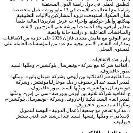
التطبيق العملي في دول رابطة الدول المستقلة.
وتزامناً مع الفعاليات، أقيمت في 13 مايو ورشة عمل متخصصة
بشأن الصكوك استهدفت تزويد المشاركين بالآليات التطبيقية
لهيكلتها وأطر حوكمتها وإجراءات عرض تقاريرها المالية طبقاً
لمعايير أيوفي، وقد اعتمدت الورشة على المزج بين الإلقاء،
والمناقشات التفاعلية، و دراسة حالة واقعية.
و تم التوقيع مع هامش منتدى قازان 2026 على حزمة من الاتفاقيات
ومذكرات التفاهم الاستراتيجية مع عدد من المؤسسات العاملة على
المستوى المحلي.
و أبرز هذه الاتفاقيات:
‌أ. اتفاقية شراكة مع شركة «يونيفرسال بلوكشين»، ومثّلها السيد
تيمور خافيزوف.
‌ب. اتفاقية شراكة ثلاثية بين أيوفي وشركة «توغان باتير»، ومثّلها
المدير السيد عبد الرحمنوف راديك موخارلياموفيتش، وشركة
«يونيفرسال بلوكشين»، ومثّلها السيد تيمور خافيزوف.
‌ج. اتفاقية شراكة ثلاثية بين أيوفي وبورصة «سي تي إس»، ومثّلها
المدير العام السيد نيكيتا زاخاروف، وشركة «يونيفرسال بلوكشين»،
ومثّلها السيد تيمور خافيزوف.
‌د. مذكرة تفاهم مع جمعية الأعمال الدولية «النهضة للتمويل
الإسلامي»، ومثّلها رئيسها السيد عبد الرشيد عبد الغني يفيتش
جوراييف.